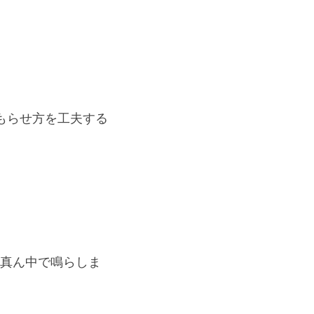
もらせ方を工夫する
。
の真ん中で鳴らしま