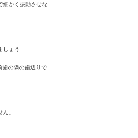
で細かく振動させな
ましょう
前歯の隣の歯辺りで
せん。