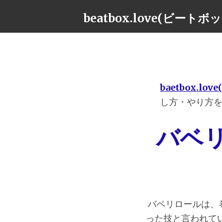
beatbox.love(ビート
baetbox.l
し方・やり方
バベ
バベリロールは、巻
った技と言われて