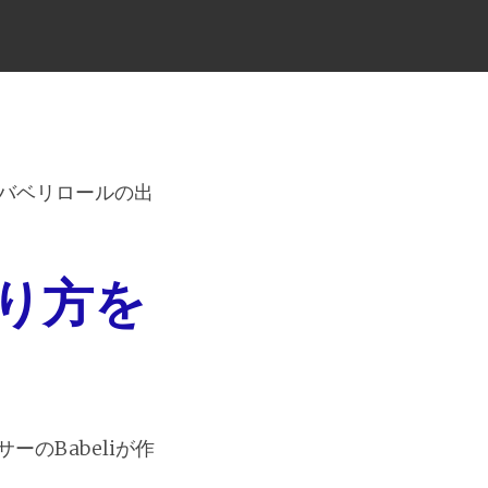
バベリロールの出
り方を
のBabeliが作