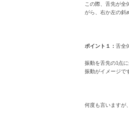
この際、舌先が全
がら、右か左の斜
ポイント１：
舌全
振動を舌先の1点
振動がイメージで
何度も言いますが