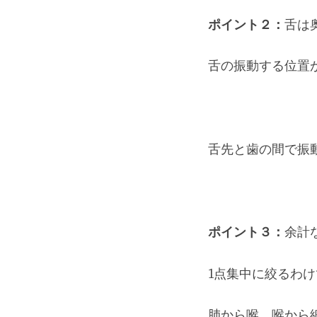
ポイント２：
舌は
舌の振動する位置
舌先と歯の間で振
ポイント３：
余計
1点集中に絞るわ
肺から喉、喉から