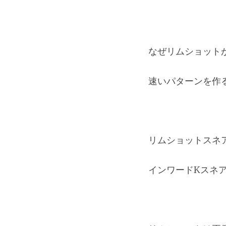
なぜリムショット
速いパターンを作
リムショットスネ
インワードKスネ