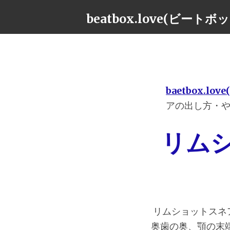
beatbox.love(ビート
baetbox.l
アの出し方・
リム
リムショットスネ
奥歯の奥、顎の末