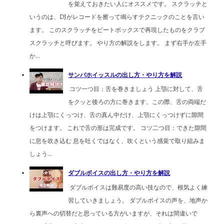
を覚えておきたい人にオススメです。 スクラッチと
いうのは、DJがレコードを擦って鳴らすテクニックのことを言い
ます。 このスクラッチをビートボックスで再現したものをクラブ
スクラッチと呼びます。 やり方の解説をします。 まず右手か左手
か...
サンバホイッスルの出し方・やり方を解説
コツ一つ目：舌を巻きましょう 上顎に対して、舌
をクッと後ろの方に巻きます。この際、舌の両端だ
けは上顎にくっつけ、舌の真ん中だけ、上顎にくっつけずに隙間
をつけます。 これで舌の形は完成です。 コツ二つ目：できた隙間
に息を吹き込む 息を吐くではなく、吹くという感覚で取り組みま
しょう...
ダブルボイスの出し方・やり方を解説
ダブルボイスは難易度の高い技なので、根気よく練
習していきましょう。 ダブルボイスの声を、地声か
ら裏声への切替だと思っている方がいますが、それは間違いで