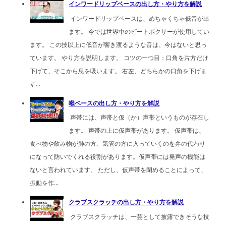
インワードリップベースの出し方・やり方を解説
インワードリップベースは、めちゃくちゃ低音が出
ます。 今では世界中のビートボクサーが使用してい
ます。 この技以上に低音が響き渡るような音は、今はないと思っ
ています。 やり方を説明します。 コツの一つ目：口角を片方だけ
下げて、そこから息を吸います。 右左、どちらかの口角を下げま
す...
喉ベースの出し方・やり方を解説
声帯には、声帯と仮（か）声帯というものが存在し
ます。 声帯の上に仮声帯があります。 仮声帯は、
食べ物や飲み物が肺の方、気管の方に入っていくのを弁の代わり
になって防いでくれる役割があります。仮声帯には発声の機能は
ないと言われています。 ただし、仮声帯を閉めることによって、
振動を作...
クラブスクラッチの出し方・やり方を解説
クラブスクラッチは、一芸として披露できそうな技