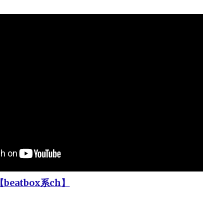
beatbox系ch】