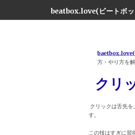
beatbox.love(ビート
baetbox.l
方・やり方を
クリ
クリックは舌先を
す。
この技はすぎに習