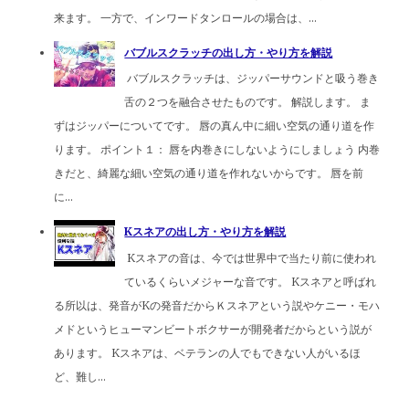
来ます。 一方で、インワードタンロールの場合は、...
バブルスクラッチの出し方・やり方を解説
バブルスクラッチは、ジッパーサウンドと吸う巻き
舌の２つを融合させたものです。 解説します。 ま
ずはジッパーについてです。 唇の真ん中に細い空気の通り道を作
ります。 ポイント１： 唇を内巻きにしないようにしましょう 内巻
きだと、綺麗な細い空気の通り道を作れないからです。 唇を前
に...
Kスネアの出し方・やり方を解説
Kスネアの音は、今では世界中で当たり前に使われ
ているくらいメジャーな音です。 Kスネアと呼ばれ
る所以は、発音がKの発音だからＫスネアという説やケニー・モハ
メドというヒューマンビートボクサーが開発者だからという説が
あります。 Kスネアは、ベテランの人でもできない人がいるほ
ど、難し...