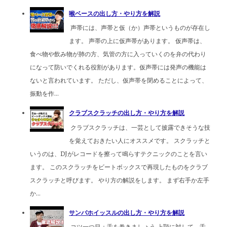
喉ベースの出し方・やり方を解説
声帯には、声帯と仮（か）声帯というものが存在し
ます。 声帯の上に仮声帯があります。 仮声帯は、
食べ物や飲み物が肺の方、気管の方に入っていくのを弁の代わり
になって防いでくれる役割があります。仮声帯には発声の機能は
ないと言われています。 ただし、仮声帯を閉めることによって、
振動を作...
クラブスクラッチの出し方・やり方を解説
クラブスクラッチは、一芸として披露できそうな技
を覚えておきたい人にオススメです。 スクラッチと
いうのは、DJがレコードを擦って鳴らすテクニックのことを言い
ます。 このスクラッチをビートボックスで再現したものをクラブ
スクラッチと呼びます。 やり方の解説をします。 まず右手か左手
か...
サンバホイッスルの出し方・やり方を解説
コツ一つ目：舌を巻きましょう 上顎に対して、舌