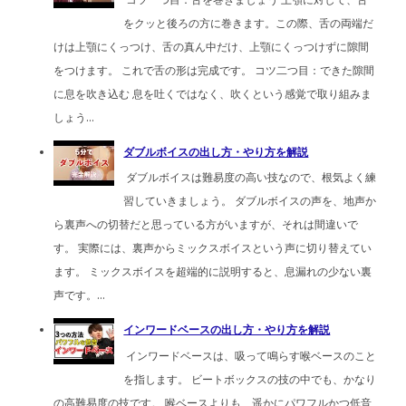
をクッと後ろの方に巻きます。この際、舌の両端だ
けは上顎にくっつけ、舌の真ん中だけ、上顎にくっつけずに隙間
をつけます。 これで舌の形は完成です。 コツ二つ目：できた隙間
に息を吹き込む 息を吐くではなく、吹くという感覚で取り組みま
しょう...
ダブルボイスの出し方・やり方を解説
ダブルボイスは難易度の高い技なので、根気よく練
習していきましょう。 ダブルボイスの声を、地声か
ら裏声への切替だと思っている方がいますが、それは間違いで
す。 実際には、裏声からミックスボイスという声に切り替えてい
ます。 ミックスボイスを超端的に説明すると、息漏れの少ない裏
声です。...
インワードベースの出し方・やり方を解説
インワードベースは、吸って鳴らす喉ベースのこと
を指します。 ビートボックスの技の中でも、かなり
の高難易度の技です。 喉ベースよりも、遥かにパワフルかつ低音