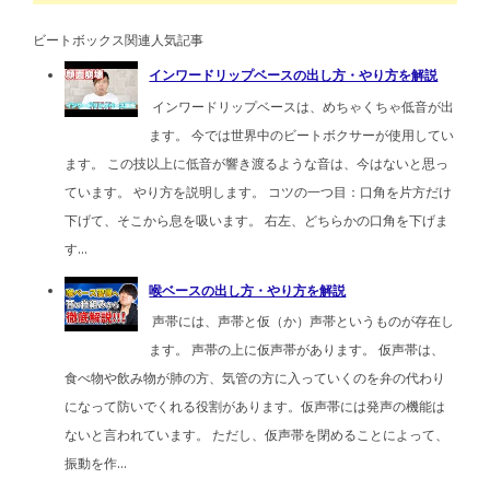
ビートボックス関連人気記事
インワードリップベースの出し方・やり方を解説
インワードリップベースは、めちゃくちゃ低音が出
ます。 今では世界中のビートボクサーが使用してい
ます。 この技以上に低音が響き渡るような音は、今はないと思っ
ています。 やり方を説明します。 コツの一つ目：口角を片方だけ
下げて、そこから息を吸います。 右左、どちらかの口角を下げま
す...
喉ベースの出し方・やり方を解説
声帯には、声帯と仮（か）声帯というものが存在し
ます。 声帯の上に仮声帯があります。 仮声帯は、
食べ物や飲み物が肺の方、気管の方に入っていくのを弁の代わり
になって防いでくれる役割があります。仮声帯には発声の機能は
ないと言われています。 ただし、仮声帯を閉めることによって、
振動を作...