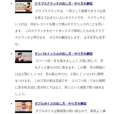
クラブスクラッチの出し方・やり方を解説
クラブスクラッチは、一芸として披露できそうな技
を覚えておきたい人にオススメです。 スクラッチと
いうのは、DJがレコードを擦って鳴らすテクニックのことを言い
ます。 このスクラッチをビートボックスで再現したものをクラブ
スクラッチと呼びます。 やり方の解説をします。 まず右手か左手
か...
サンバホイッスルの出し方・やり方を解説
コツ一つ目：舌を巻きましょう 上顎に対して、舌
をクッと後ろの方に巻きます。この際、舌の両端だ
けは上顎にくっつけ、舌の真ん中だけ、上顎にくっつけずに隙間
をつけます。 これで舌の形は完成です。 コツ二つ目：できた隙間
に息を吹き込む 息を吐くではなく、吹くという感覚で取り組みま
しょう...
ダブルボイスの出し方・やり方を解説
ダブルボイスは難易度の高い技なので、根気よく練