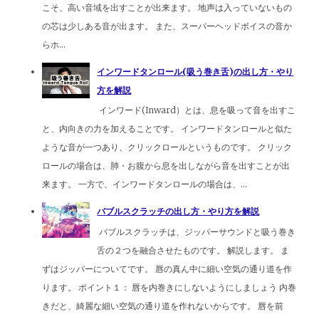
こそ、高い音域を出すことが出来ます。 地声は入っていないもの
の芯は少しある音が出ます。 また、スーパーヘッドボイスの音か
らホ...
インワードタンロール(吸う巻き舌)の出し方・やり
方を解説
インワード(Inward）とは、息を吸って音を出すこ
と、内向きの力を加えることです。 インワードタンロールと似た
ような音が一つあり、クリックロールというものです。 クリック
ロールの場合は、肺・お腹から息を出しながら音を出すことが出
来ます。 一方で、インワードタンロールの場合は、...
バブルスクラッチの出し方・やり方を解説
バブルスクラッチは、ジッパーサウンドと吸う巻き
舌の２つを融合させたものです。 解説します。 ま
ずはジッパーについてです。 唇の真ん中に細い空気の通り道を作
ります。 ポイント１： 唇を内巻きにしないようにしましょう 内巻
きだと、綺麗な細い空気の通り道を作れないからです。 唇を前