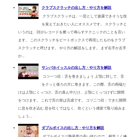
クラブスクラッチの出し方・やり方を解説
クラブスクラッチは、一芸として披露できそうな技
を覚えておきたい人にオススメです。 スクラッチと
いうのは、DJがレコードを擦って鳴らすテクニックのことを言い
ます。 このスクラッチをビートボックスで再現したものをクラブ
スクラッチと呼びます。 やり方の解説をします。 まず右手か左手
か...
サンバホイッスルの出し方・やり方を解説
コツ一つ目：舌を巻きましょう 上顎に対して、舌
をクッと後ろの方に巻きます。この際、舌の両端だ
けは上顎にくっつけ、舌の真ん中だけ、上顎にくっつけずに隙間
をつけます。 これで舌の形は完成です。 コツ二つ目：できた隙間
に息を吹き込む 息を吐くではなく、吹くという感覚で取り組みま
しょう...
ダブルボイスの出し方・やり方を解説
ダブルボイスは難易度の高い技なので、根気よく練