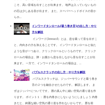
こそ、高い音域を出すことが出来ます。 地声は入っていないもの
の芯は少しある音が出ます。 また、スーパーヘッドボイスの音か
らホ...
インワードタンロール(吸う巻き舌)の出し方・やり
方を解説
インワード(Inward）とは、息を吸って音を出すこ
と、内向きの力を加えることです。 インワードタンロールと似た
ような音が一つあり、クリックロールというものです。 クリック
ロールの場合は、肺・お腹から息を出しながら音を出すことが出
来ます。 一方で、インワードタンロールの場合は、...
バブルスクラッチの出し方・やり方を解説
バブルスクラッチは、ジッパーサウンドと吸う巻き
舌の２つを融合させたものです。 解説します。 ま
ずはジッパーについてです。 唇の真ん中に細い空気の通り道を作
ります。 ポイント１： 唇を内巻きにしないようにしましょう 内巻
きだと、綺麗な細い空気の通り道を作れないからです。 唇を前