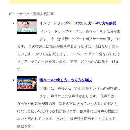
ビートボックス関連人気記事
インワードリップベースの出し方・やり方を解説
インワードリップベースは、めちゃくちゃ低音が出
ます。 今では世界中のビートボクサーが使用してい
ます。 この技以上に低音が響き渡るような音は、今はないと思っ
ています。 やり方を説明します。 コツの一つ目：口角を片方だけ
下げて、そこから息を吸います。 右左、どちらかの口角を下げま
す...
喉ベースの出し方・やり方を解説
声帯には、声帯と仮（か）声帯というものが存在し
ます。 声帯の上に仮声帯があります。 仮声帯は、
食べ物や飲み物が肺の方、気管の方に入っていくのを弁の代わり
になって防いでくれる役割があります。仮声帯には発声の機能は
ないと言われています。 ただし、仮声帯を閉めることによって、
振動を作...