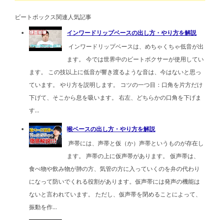
ビートボックス関連人気記事
インワードリップベースの出し方・やり方を解説
インワードリップベースは、めちゃくちゃ低音が出
ます。 今では世界中のビートボクサーが使用してい
ます。 この技以上に低音が響き渡るような音は、今はないと思っ
ています。 やり方を説明します。 コツの一つ目：口角を片方だけ
下げて、そこから息を吸います。 右左、どちらかの口角を下げま
す...
喉ベースの出し方・やり方を解説
声帯には、声帯と仮（か）声帯というものが存在し
ます。 声帯の上に仮声帯があります。 仮声帯は、
食べ物や飲み物が肺の方、気管の方に入っていくのを弁の代わり
になって防いでくれる役割があります。仮声帯には発声の機能は
ないと言われています。 ただし、仮声帯を閉めることによって、
振動を作...