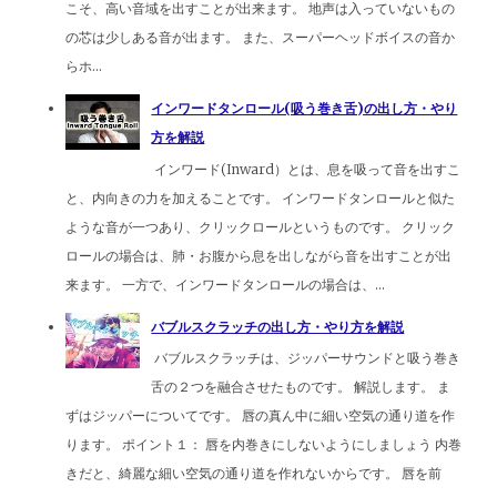
こそ、高い音域を出すことが出来ます。 地声は入っていないもの
の芯は少しある音が出ます。 また、スーパーヘッドボイスの音か
らホ...
インワードタンロール(吸う巻き舌)の出し方・やり
方を解説
インワード(Inward）とは、息を吸って音を出すこ
と、内向きの力を加えることです。 インワードタンロールと似た
ような音が一つあり、クリックロールというものです。 クリック
ロールの場合は、肺・お腹から息を出しながら音を出すことが出
来ます。 一方で、インワードタンロールの場合は、...
バブルスクラッチの出し方・やり方を解説
バブルスクラッチは、ジッパーサウンドと吸う巻き
舌の２つを融合させたものです。 解説します。 ま
ずはジッパーについてです。 唇の真ん中に細い空気の通り道を作
ります。 ポイント１： 唇を内巻きにしないようにしましょう 内巻
きだと、綺麗な細い空気の通り道を作れないからです。 唇を前