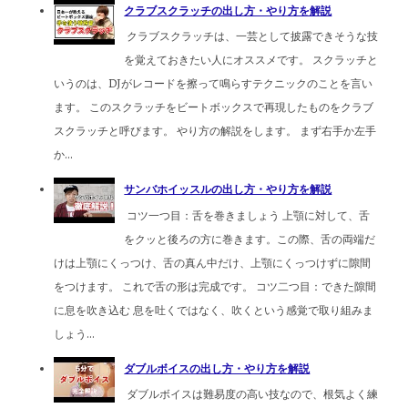
クラブスクラッチの出し方・やり方を解説
クラブスクラッチは、一芸として披露できそうな技
を覚えておきたい人にオススメです。 スクラッチと
いうのは、DJがレコードを擦って鳴らすテクニックのことを言い
ます。 このスクラッチをビートボックスで再現したものをクラブ
スクラッチと呼びます。 やり方の解説をします。 まず右手か左手
か...
サンバホイッスルの出し方・やり方を解説
コツ一つ目：舌を巻きましょう 上顎に対して、舌
をクッと後ろの方に巻きます。この際、舌の両端だ
けは上顎にくっつけ、舌の真ん中だけ、上顎にくっつけずに隙間
をつけます。 これで舌の形は完成です。 コツ二つ目：できた隙間
に息を吹き込む 息を吐くではなく、吹くという感覚で取り組みま
しょう...
ダブルボイスの出し方・やり方を解説
ダブルボイスは難易度の高い技なので、根気よく練