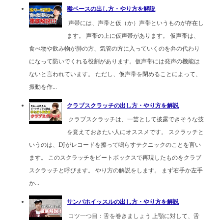
喉ベースの出し方・やり方を解説
声帯には、声帯と仮（か）声帯というものが存在し
ます。 声帯の上に仮声帯があります。 仮声帯は、
食べ物や飲み物が肺の方、気管の方に入っていくのを弁の代わり
になって防いでくれる役割があります。仮声帯には発声の機能は
ないと言われています。 ただし、仮声帯を閉めることによって、
振動を作...
クラブスクラッチの出し方・やり方を解説
クラブスクラッチは、一芸として披露できそうな技
を覚えておきたい人にオススメです。 スクラッチと
いうのは、DJがレコードを擦って鳴らすテクニックのことを言い
ます。 このスクラッチをビートボックスで再現したものをクラブ
スクラッチと呼びます。 やり方の解説をします。 まず右手か左手
か...
サンバホイッスルの出し方・やり方を解説
コツ一つ目：舌を巻きましょう 上顎に対して、舌