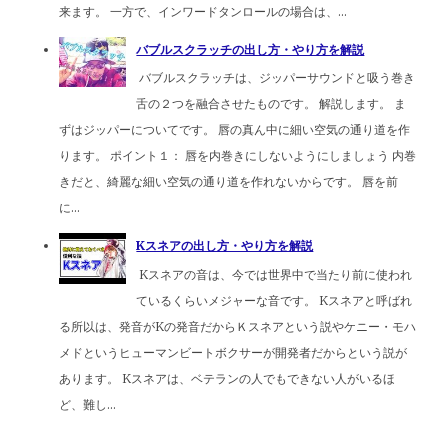
来ます。 一方で、インワードタンロールの場合は、...
バブルスクラッチの出し方・やり方を解説
バブルスクラッチは、ジッパーサウンドと吸う巻き
舌の２つを融合させたものです。 解説します。 ま
ずはジッパーについてです。 唇の真ん中に細い空気の通り道を作
ります。 ポイント１： 唇を内巻きにしないようにしましょう 内巻
きだと、綺麗な細い空気の通り道を作れないからです。 唇を前
に...
Kスネアの出し方・やり方を解説
Kスネアの音は、今では世界中で当たり前に使われ
ているくらいメジャーな音です。 Kスネアと呼ばれ
る所以は、発音がKの発音だからＫスネアという説やケニー・モハ
メドというヒューマンビートボクサーが開発者だからという説が
あります。 Kスネアは、ベテランの人でもできない人がいるほ
ど、難し...