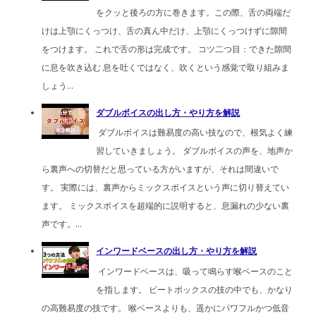
をクッと後ろの方に巻きます。この際、舌の両端だ
けは上顎にくっつけ、舌の真ん中だけ、上顎にくっつけずに隙間
をつけます。 これで舌の形は完成です。 コツ二つ目：できた隙間
に息を吹き込む 息を吐くではなく、吹くという感覚で取り組みま
しょう...
ダブルボイスの出し方・やり方を解説
ダブルボイスは難易度の高い技なので、根気よく練
習していきましょう。 ダブルボイスの声を、地声か
ら裏声への切替だと思っている方がいますが、それは間違いで
す。 実際には、裏声からミックスボイスという声に切り替えてい
ます。 ミックスボイスを超端的に説明すると、息漏れの少ない裏
声です。...
インワードベースの出し方・やり方を解説
インワードベースは、吸って鳴らす喉ベースのこと
を指します。 ビートボックスの技の中でも、かなり
の高難易度の技です。 喉ベースよりも、遥かにパワフルかつ低音