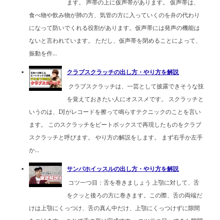
ます。 声帯の上に仮声帯があります。 仮声帯は、
食べ物や飲み物が肺の方、気管の方に入っていくのを弁の代わり
になって防いでくれる役割があります。仮声帯には発声の機能は
ないと言われています。 ただし、仮声帯を閉めることによって、
振動を作...
クラブスクラッチの出し方・やり方を解説
クラブスクラッチは、一芸として披露できそうな技
を覚えておきたい人にオススメです。 スクラッチと
いうのは、DJがレコードを擦って鳴らすテクニックのことを言い
ます。 このスクラッチをビートボックスで再現したものをクラブ
スクラッチと呼びます。 やり方の解説をします。 まず右手か左手
か...
サンバホイッスルの出し方・やり方を解説
コツ一つ目：舌を巻きましょう 上顎に対して、舌
をクッと後ろの方に巻きます。この際、舌の両端だ
けは上顎にくっつけ、舌の真ん中だけ、上顎にくっつけずに隙間