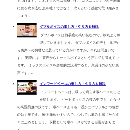
をつけます。 これで舌の形は完成です。 コツ二つ目：できた隙間
に息を吹き込む 息を吐くではなく、吹くという感覚で取り組みま
しょう...
ダブルボイスの出し方・やり方を解説
ダブルボイスは難易度の高い技なので、根気よく練
習していきましょう。 ダブルボイスの声を、地声か
ら裏声への切替だと思っている方がいますが、それは間違いで
す。 実際には、裏声からミックスボイスという声に切り替えてい
ます。 ミックスボイスを超端的に説明すると、息漏れの少ない裏
声です。...
インワードベースの出し方・やり方を解説
インワードベースは、吸って鳴らす喉ベースのこと
を指します。 ビートボックスの技の中でも、かなり
の高難易度の技です。 喉ベースよりも、遥かにパワフルかつ低音
の効く技です。 喉を痛めやすいので、少しでも痛みを感じたらす
ぐに止めましょう。 前提として喉ベースができる必要がありま
す。 ...