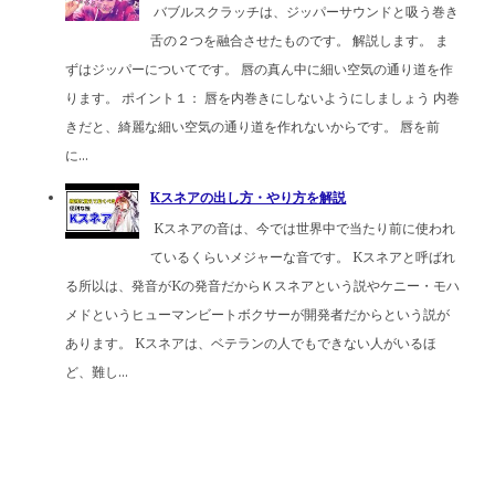
バブルスクラッチは、ジッパーサウンドと吸う巻き
舌の２つを融合させたものです。 解説します。 ま
ずはジッパーについてです。 唇の真ん中に細い空気の通り道を作
ります。 ポイント１： 唇を内巻きにしないようにしましょう 内巻
きだと、綺麗な細い空気の通り道を作れないからです。 唇を前
に...
Kスネアの出し方・やり方を解説
Kスネアの音は、今では世界中で当たり前に使われ
ているくらいメジャーな音です。 Kスネアと呼ばれ
る所以は、発音がKの発音だからＫスネアという説やケニー・モハ
メドというヒューマンビートボクサーが開発者だからという説が
あります。 Kスネアは、ベテランの人でもできない人がいるほ
ど、難し...