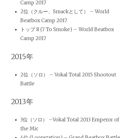
Camp 2017
2位（クルー、Smackとして） – World
Beatbox Camp 2017
トップ 8 (7 To Smoke) – World Beatbox
Camp 2017
2015年
2位（ソロ） – Vokal Total 2015 Shootout
Battle
2013年
3位（ソロ） –Vokal Total 2013 Emperor of
the Mic
4位 (Loopstation) – Grand Beatbox Battle