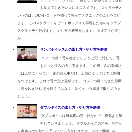
を覚えておきたい人にオススメです。 スクラッチと
いうのは、DJがレコードを擦って鳴らすテクニックのことを言い
ます。 このスクラッチをビートボックスで再現したものをクラブ
スクラッチと呼びます。 やり方の解説をします。 まず右手か左手
か...
サンバホイッスルの出し方・やり方を解説
コツ一つ目：舌を巻きましょう 上顎に対して、舌
をクッと後ろの方に巻きます。この際、舌の両端だ
けは上顎にくっつけ、舌の真ん中だけ、上顎にくっつけずに隙間
をつけます。 これで舌の形は完成です。 コツ二つ目：できた隙間
に息を吹き込む 息を吐くではなく、吹くという感覚で取り組みま
しょう...
ダブルボイスの出し方・やり方を解説
ダブルボイスは難易度の高い技なので、根気よく練
習していきましょう。 ダブルボイスの声を、地声か
ら裏声への切替だと思っている方がいますが、それは間違いで