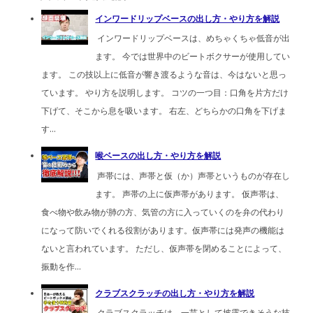
インワードリップベースの出し方・やり方を解説
インワードリップベースは、めちゃくちゃ低音が出
ます。 今では世界中のビートボクサーが使用してい
ます。 この技以上に低音が響き渡るような音は、今はないと思っ
ています。 やり方を説明します。 コツの一つ目：口角を片方だけ
下げて、そこから息を吸います。 右左、どちらかの口角を下げま
す...
喉ベースの出し方・やり方を解説
声帯には、声帯と仮（か）声帯というものが存在し
ます。 声帯の上に仮声帯があります。 仮声帯は、
食べ物や飲み物が肺の方、気管の方に入っていくのを弁の代わり
になって防いでくれる役割があります。仮声帯には発声の機能は
ないと言われています。 ただし、仮声帯を閉めることによって、
振動を作...
クラブスクラッチの出し方・やり方を解説
クラブスクラッチは、一芸として披露できそうな技