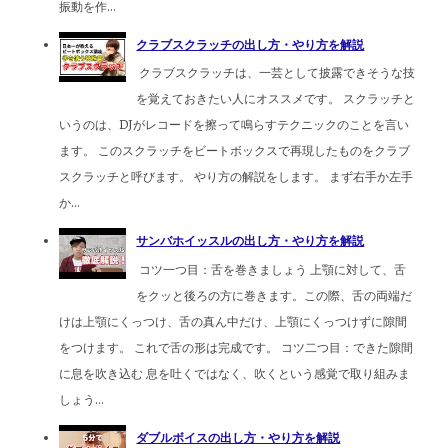
振動を作...
クラブスクラッチの出し方・やり方を解説
クラブスクラッチは、一芸として披露できそうな技
を覚えておきたい人にオススメです。 スクラッチと
いうのは、DJがレコードを擦って鳴らすテクニックのことを言い
ます。 このスクラッチをビートボックスで再現したものをクラブ
スクラッチと呼びます。 やり方の解説をします。 まず右手か左手
か...
サンバホイッスルの出し方・やり方を解説
コツ一つ目：舌を巻きましょう 上顎に対して、舌
をクッと後ろの方に巻きます。この際、舌の両端だ
けは上顎にくっつけ、舌の真ん中だけ、上顎にくっつけずに隙間
をつけます。 これで舌の形は完成です。 コツ二つ目：できた隙間
に息を吹き込む 息を吐くではなく、吹くという感覚で取り組みま
しょう...
ダブルボイスの出し方・やり方を解説