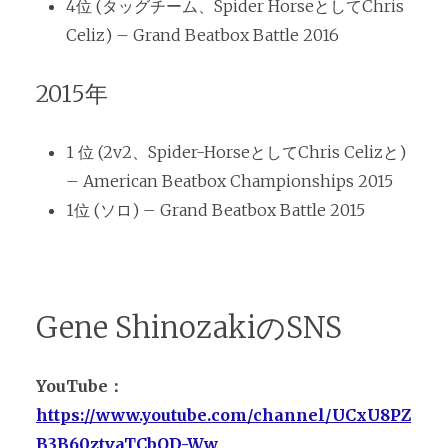
4位 (タッグチーム、Spider HorseとしてChris
Celiz) – Grand Beatbox Battle 2016
2015年
1 位 (2v2、Spider-HorseとしてChris Celizと)
– American Beatbox Championships 2015
1位 (ソロ) – Grand Beatbox Battle 2015
Gene ShinozakiのSNS
YouTube：
https://www.youtube.com/channel/UCxU8PZ
B3B60ztvaTCbQD-Ww