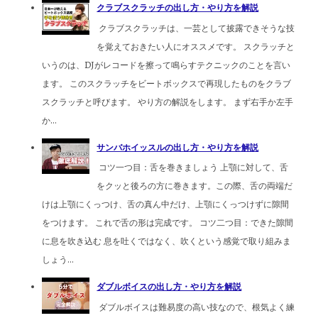
クラブスクラッチの出し方・やり方を解説
クラブスクラッチは、一芸として披露できそうな技
を覚えておきたい人にオススメです。 スクラッチと
いうのは、DJがレコードを擦って鳴らすテクニックのことを言い
ます。 このスクラッチをビートボックスで再現したものをクラブ
スクラッチと呼びます。 やり方の解説をします。 まず右手か左手
か...
サンバホイッスルの出し方・やり方を解説
コツ一つ目：舌を巻きましょう 上顎に対して、舌
をクッと後ろの方に巻きます。この際、舌の両端だ
けは上顎にくっつけ、舌の真ん中だけ、上顎にくっつけずに隙間
をつけます。 これで舌の形は完成です。 コツ二つ目：できた隙間
に息を吹き込む 息を吐くではなく、吹くという感覚で取り組みま
しょう...
ダブルボイスの出し方・やり方を解説
ダブルボイスは難易度の高い技なので、根気よく練