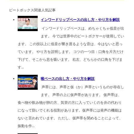
ビートボックス関連人気記事
インワードリップベースの出し方・やり方を解説
インワードリップベースは、めちゃくちゃ低音が出
ます。 今では世界中のビートボクサーが使用してい
ます。 この技以上に低音が響き渡るような音は、今はないと思っ
ています。 やり方を説明します。 コツの一つ目：口角を片方だけ
下げて、そこから息を吸います。 右左、どちらかの口角を下げま
す...
喉ベースの出し方・やり方を解説
声帯には、声帯と仮（か）声帯というものが存在し
ます。 声帯の上に仮声帯があります。 仮声帯は、
食べ物や飲み物が肺の方、気管の方に入っていくのを弁の代わり
になって防いでくれる役割があります。仮声帯には発声の機能は
ないと言われています。 ただし、仮声帯を閉めることによって、
振動を作...