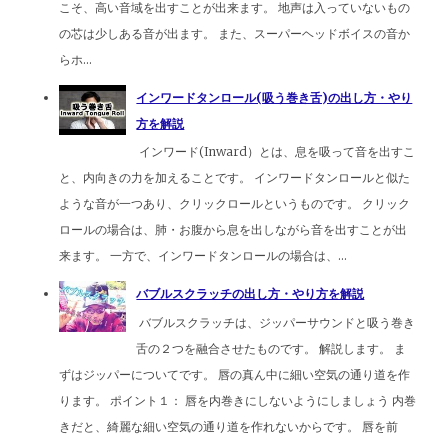
こそ、高い音域を出すことが出来ます。 地声は入っていないもの
の芯は少しある音が出ます。 また、スーパーヘッドボイスの音か
らホ...
インワードタンロール(吸う巻き舌)の出し方・やり
方を解説
インワード(Inward）とは、息を吸って音を出すこ
と、内向きの力を加えることです。 インワードタンロールと似た
ような音が一つあり、クリックロールというものです。 クリック
ロールの場合は、肺・お腹から息を出しながら音を出すことが出
来ます。 一方で、インワードタンロールの場合は、...
バブルスクラッチの出し方・やり方を解説
バブルスクラッチは、ジッパーサウンドと吸う巻き
舌の２つを融合させたものです。 解説します。 ま
ずはジッパーについてです。 唇の真ん中に細い空気の通り道を作
ります。 ポイント１： 唇を内巻きにしないようにしましょう 内巻
きだと、綺麗な細い空気の通り道を作れないからです。 唇を前